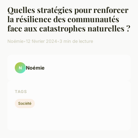
Quelles stratégies pour renforcer
la résilience des communautés
face aux catastrophes naturelles ?
Noémie
•
12 février 2024
•
3 min de lecture
Noémie
N
TAGS
Société