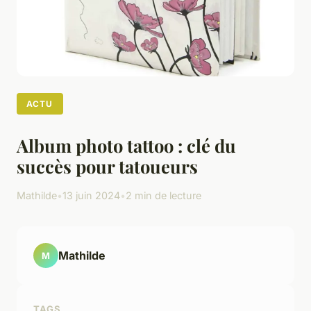
ACTU
Album photo tattoo : clé du
succès pour tatoueurs
Mathilde
•
13 juin 2024
•
2 min de lecture
Mathilde
M
TAGS